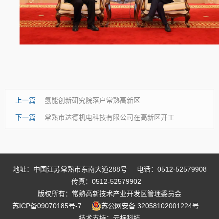
上一篇
氢能创新研究院落户常熟高新区
下一篇
常熟市达德机电科技有限公司在高新区开工
地址：中国江苏常熟市东南大道288号
电话：0512-52579908
传真：0512-52579902
版权所有：常熟高新技术产业开发区管理委员会
苏ICP备09070185号-7
苏公网安备 32058102001224号
技术支持：
云标科技