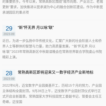
的重要抓手。今年以来，常熟高新区围绕“城市向南、产业沿江、老城
更新”要求，加快推进以昆承湖为中心的融合创新区建设。作为中新昆
承湖园区的重点项
29
“新”怀无界 月以咏“联”
2023-09
近日，为进一步弘扬中华传统文化，汇聚广大新的社会阶层人士和侨
界人士等群体的智慧与力量，助力高质量发展，“‘新’怀无界 月以
咏‘联’”2023年常熟高新区中秋联谊晚会在常熟世界联合学院虞山书院
精彩上演。
28
常熟高新区即将迎来又一数字经济产业新地标
2023-09
2022年6月，迈宝数字产业园奠基开工，历经15个月的努力，产业园
主体结构全面封顶。9月28日上午，迈宝数字产业园封顶仪式举行正
式开启全新篇章。常熟国家大学科技园党工委副书记、管委会主任王
奇峰，迈宝国