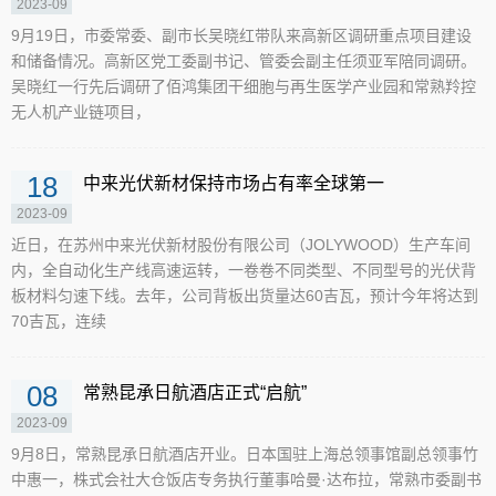
2023-09
9月19日，市委常委、副市长吴晓红带队来高新区调研重点项目建设
和储备情况。高新区党工委副书记、管委会副主任须亚军陪同调研。
吴晓红一行先后调研了佰鸿集团干细胞与再生医学产业园和常熟羚控
无人机产业链项目，
18
中来光伏新材保持市场占有率全球第一
2023-09
近日，在苏州中来光伏新材股份有限公司（JOLYWOOD）生产车间
内，全自动化生产线高速运转，一卷卷不同类型、不同型号的光伏背
板材料匀速下线。去年，公司背板出货量达60吉瓦，预计今年将达到
70吉瓦，连续
08
常熟昆承日航酒店正式“启航”
2023-09
9月8日，常熟昆承日航酒店开业。日本国驻上海总领事馆副总领事竹
中惠一，株式会社大仓饭店专务执行董事哈曼·达布拉，常熟市委副书